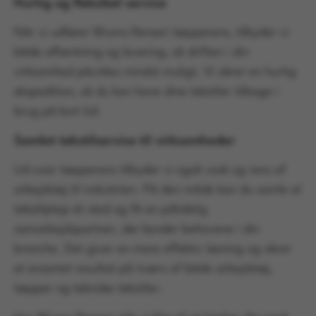
Hurtig og fleksibel service
Når vi udfører Wiums Renseri tæpperens, tilbyder vi
både afhentning og levering, så driften i din
virksomhed påvirkes mindst muligt. Vi sikrer en hurtig
ekspedition, så du kan have dine tekstiler tilbage i
brug på kort tid.
Samlet tekstilservice til virksomheder
Ud over tæpperens tilbyder vi også vask og rens af
arbejdstøj til industrien. På den måde kan du samle al
tekstilpleje ét sted og få en pålidelig
samarbejdspartner, der kender behovene i din
branche. Det giver en mere effektiv løsning og sikrer
et ensartet resultat på tværs af både arbejdstøj,
tæpper og tekniske tekstiler.