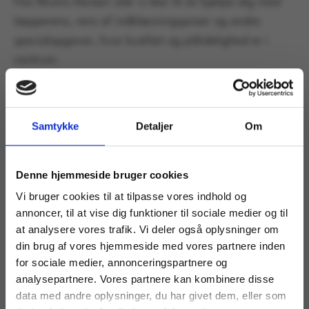
Hos Wiums Renseri står vi klar til at hjælpe dig med
tæpperens, rens af indblæsningsposer og andre
specialopgaver, hvor kvalitet og pålidelighed er i
centrum.
Samtykke
Detaljer
Om
Kontakt os nedenunder hvis du ønsker at
Denne hjemmeside bruger cookies
høre mere
Vi bruger cookies til at tilpasse vores indhold og
annoncer, til at vise dig funktioner til sociale medier og til
at analysere vores trafik. Vi deler også oplysninger om
din brug af vores hjemmeside med vores partnere inden
for sociale medier, annonceringspartnere og
Ring til os
analysepartnere. Vores partnere kan kombinere disse
+ 45 97 42 52 89
data med andre oplysninger, du har givet dem, eller som