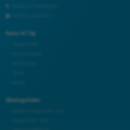
Herningvej 73 7500 Holstebro
Cookie & Privatlivspolitik
Rens Af Tøj
Jakkesæt & kjoler
Bukser & nederdele
Jakker & frakker
Skjorter
Børnetøj
Åbningstider
Mandag til Fredag kl. 8:00 - 17:00
Lørdag kl. 10:00 - 12:00