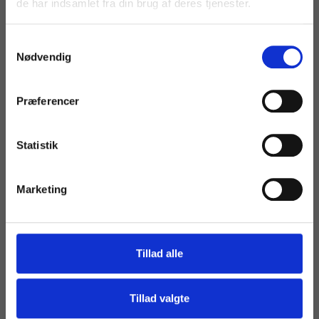
de har indsamlet fra din brug af deres tjenester.
Samtykkevalg
Nødvendig
Send os en mail
renshos@wiums-renseri.dk
Præferencer
Statistik
Marketing
Tillad alle
Tillad valgte