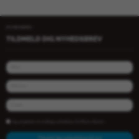
NYHEDSBREV
TILDMELD DIG NYHEDSBREV
Jeg accepterer at modtage nyhedsbrev fra Wiums Renseri.
Tilmeld dig nyhedsbrevet nu!