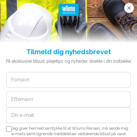
Tilmeld dig nyhedsbrevet
Wiums Renseri
Få eksklusive tilbud, plejetips og nyheder direkte i din indbakke
tæpperens –
professionel rens af
tæpper og tekniske
tekstiler
Jeg giver hermed samtykke til at Wiums Renseri, må sende mig
Wiums Renseri tæpperens – professionel pleje af
e-mails samt lignende meddelelser vedrørende tilbud på varer,