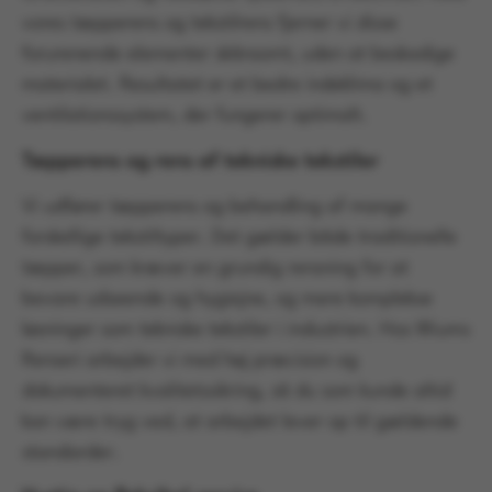
vores tæpperens og tekstilrens fjerner vi disse
forurenende elementer skånsomt, uden at beskadige
materialet. Resultatet er et bedre indeklima og et
ventilationssystem, der fungerer optimalt.
Tæpperens og rens af tekniske tekstiler
Vi udfører tæpperens og behandling af mange
forskellige tekstiltyper. Det gælder både traditionelle
tæpper, som kræver en grundig rensning for at
bevare udseende og hygiejne, og mere komplekse
løsninger som tekniske tekstiler i industrien. Hos Wiums
Renseri arbejder vi med høj præcision og
dokumenteret kvalitetssikring, så du som kunde altid
kan være tryg ved, at arbejdet lever op til gældende
standarder.