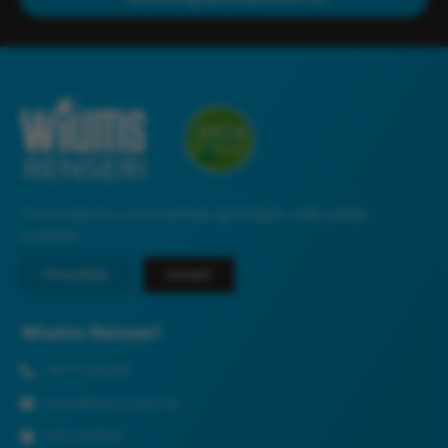
Vi anvender kun svanemærkede og biologisk nedbrydelige
produkter.
Firmaaftale
Kontakt
Wiums Renseri
+45 97 42 52 89
renshos@wiums-renseri.dk
CVR: 33049129