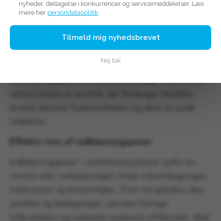
nyheder, deltagelse i konkurrencer og servicemeddelelser. Læs
tekniske tekstiler og tæpper
mere her
persondatapolitik
.
Hos Wiums Renseri tilbyder vi professionel tæpperens,
Tilmeld mig nyhedsbrevet
hvor vi kombinerer erfaring, moderne metoder og
skånsomme processer. Vi har specialiseret os i at
Nej tak
rense både klassiske tæpper og tekniske tekstiler som
indblæsningsposer til ventilationsanlæg. Vores mål er
altid at levere et resultat, der forlænger tekstilets
levetid, bevarer funktionaliteten og sikrer et sundt
indeklima.
Effektiv rens af indblæsningsposer
Indblæsningsposer i ventilationssystemer spiller en
central rolle i arbejdsmiljøet i både industribygninger,
institutioner og kontormiljøer. Over tid ophobes støv,
partikler og belægninger, som kan forringe
luftkvaliteten og nedsætte systemets effektivitet. Med