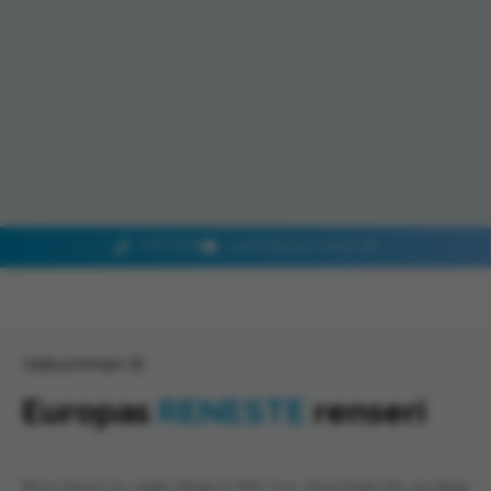
9742 5289
renshos@wiums-renseri.dk
Velkommen til
Europas
RENESTE
renseri
Wiums Renseri har rødder tilbage til 1969, hvor virksomheden blev grundlagt