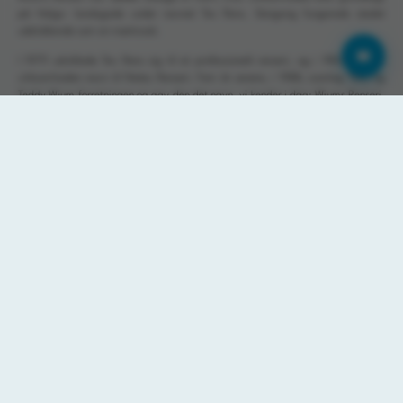
på Helgo- landsgade under navnet Tex Rens. Dengang fungerede stedet
udelukkende som en møntvask.
I 1979 udviklede Tex Rens sig til et professionelt renseri, og i 1983 skiftede
virksomheden navn til Netes Renseri. Fem år senere, i 1988, overtog Toby og
Teddy Wium forretningen og gav den det navn, vi kender i dag: Wiums Renseri.
Siden 1993 har Toby Wium drevet renseriet alene.
I 2010 gennemgik renseriet en større forandring, da det flyttede fra de gamle
lokaler på Helgolandsgade til nye og moderne faciliteter på Herningvej.
Samtidig skiftede man fra den traditionelle perchlor-rens til en mere
miljøvenlig wetclean-teknologi.
Senere samme år, i oktober 2010, indgik Toby Wium et partnerskab med Bent
Borg Jakobsen, som trådte ind som kompagnon. Siden er der gennemført
generationsskifte så renseriet i dag er drevet af
Bent Borg Jakobsen
Vasketøj
Priser
Facebook