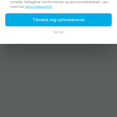
nyheder, deltagelse i konkurrencer og servicemeddelelser. Læs
mere her
persondatapolitik
.
Tilmeld mig nyhedsbrevet
Nej tak