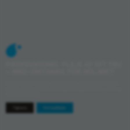
Wiums Renseri
PROFESSIONEL PLEJE AF DIT TØJ
– MED OMTANKE FOR MILJØET
Hos Wiums Renseri anvender vi den skånsomme og bæredygtige
Wet-Clean
teknologi, der sikrer et renere, friskere og mere hygiejnisk resultat – uden brug
af skadelige kemikalier.
Tøjrens
Firmaaftaler